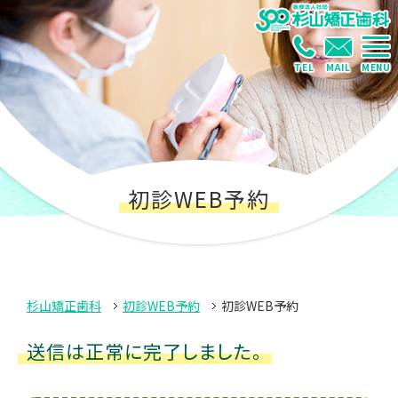
TEL
MAIL
MENU
初診WEB予約
杉山矯正歯科
初診WEB予約
初診WEB予約
送信は正常に完了しました。